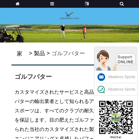
>
製品
>
ゴルフパター
家
ゴルフパター
Albatross Sports
Albatross Sports
カスタマイズされたサービスと高品質のゴルフ
パターの輸出業者として知られるアルバトロス
スポーツは、すべてのクラブの耐久性と安定性
を保証します。目の肥えたゴルファー向けに作
られた当社のカスタマイズされた製品で、精密
エンジニアリングと卓越したパフォーマンスを