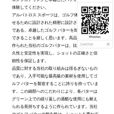
体験してください。
アルバトロス スポーツは、ゴルフ体験を向上さ
せるために設計された精密に設計されたツール
である、卓越したゴルフ パターを卸価格で提供
できることを嬉しく思います。高品質の素材で
LiveChat
作られた当社のゴルフパターは、比類のない耐
久性と安定性を実現し、ショットの正確さと信
頼性を保証します。
品質に対する当社の取り組みは揺るぎないもの
であり、入手可能な最高級の素材を使用してゴ
ルフ パターを製造することに誇りを持っていま
す。この細部へのこだわりにより、各パターは
グリーン上での繰り返しの過酷な使用にも耐え
られる長持ちするように作られています。当社