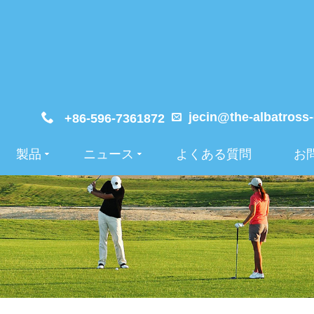
jecin@the-albatross
+86-596-7361872
製品
ニュース
よくある質問
お