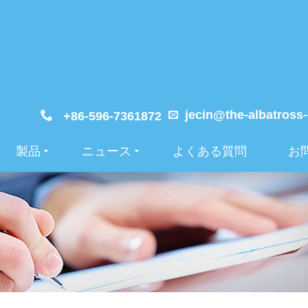
jecin@the-albatross
+86-596-7361872
製品
ニュース
よくある質問
お