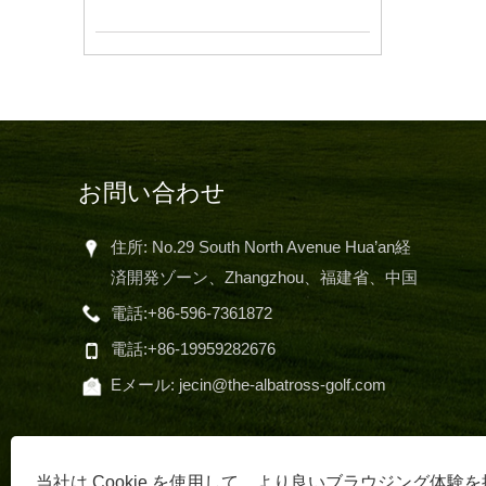
お問い合わせ
住所: No.29 South North Avenue Hua’an経
済開発ゾーン、Zhangzhou、福建省、中国
電話:
+86-596-7361872
フ
的
電話:
+86-19959282676
Al
Eメール:
jecin@the-albatross-golf.com
ー
当社は Cookie を使用して、より良いブラウジング体験