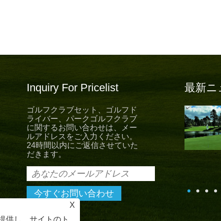
Inquiry For Pricelist
最新ニ
ゴルフクラブセット、ゴルフド
新しいユニフォームの新しい
ライバー、パークゴルフクラブ
希望
に関するお問い合わせは、メー
ルアドレスをご入力ください。
New Hopeとともに、新しい夏のユニ
24時間以内にご返信させていた
ォームがリリースされました。 「創造的、正直、利他
だきます。
、共有」の会社のコアバリューを遵守するために、
batrossスポーツスタッフは常にクライアントに優れたサ
ビスを提供します。
X
を提供し、サイトのト