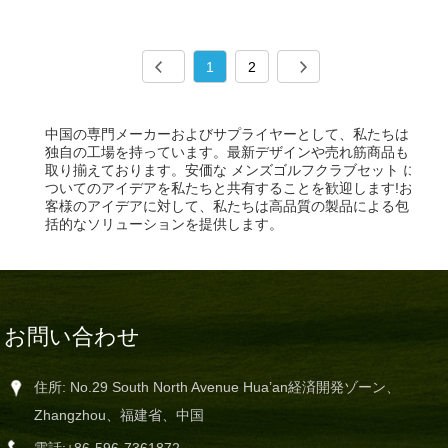
1
2
中国の専門メーカーおよびサプライヤーとして、私たちは
独自の工場を持っています。最新デザインや売れ筋商品も
取り揃えております。安価な メンズゴルフクラブセット に
ついてのアイデアを私たちと共有することを歓迎します!お
客様のアイデアに対して、私たちは高品質の製品による包
括的なソリューションを提供します。
お問い合わせ
住所: No.29 South North Avenue Hua’an経済開発ゾーン、
Zhangzhou、福建省、中国