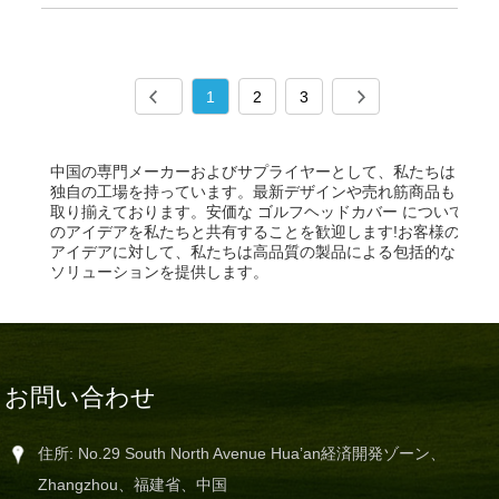
1
2
3
中国の専門メーカーおよびサプライヤーとして、私たちは
独自の工場を持っています。最新デザインや売れ筋商品も
取り揃えております。安価な ゴルフヘッドカバー について
のアイデアを私たちと共有することを歓迎します!お客様の
アイデアに対して、私たちは高品質の製品による包括的な
ソリューションを提供します。
お問い合わせ
住所: No.29 South North Avenue Hua’an経済開発ゾーン、
Zhangzhou、福建省、中国