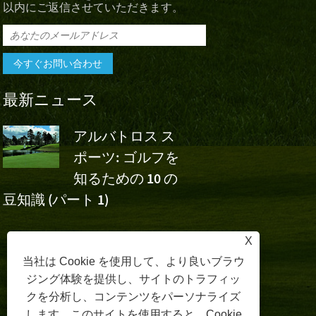
以内にご返信させていただきます。
最新ニュース
アルバトロス ス
アルバト
ポーツ: ゴルフを
スポーツ
知るための 10 の
ボ・チャイナ・オー
フ
豆知識 (パート 1)
のウー・アシュンの
応援
X
当社は Cookie を使用して、より良いブラウ
ジング体験を提供し、サイトのトラフィッ
クを分析し、コンテンツをパーソナライズ
します。このサイトを使用すると、Cookie