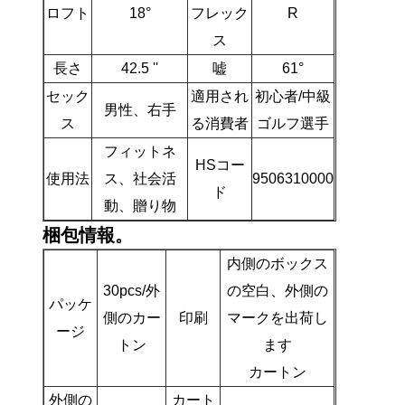
ロフト
18°
フレック
R
ス
長さ
42.5 ''
嘘
61°
セック
適用され
初心者/中級
男性、右手
ス
る消費者
ゴルフ選手
フィットネ
HSコー
使用法
ス、社会活
9506310000
ド
動、贈り物
梱包情報。
内側のボックス
30pcs/外
の空白、外側の
パッケ
側のカー
印刷
マークを出荷し
ージ
トン
ます
カートン
外側の
カート