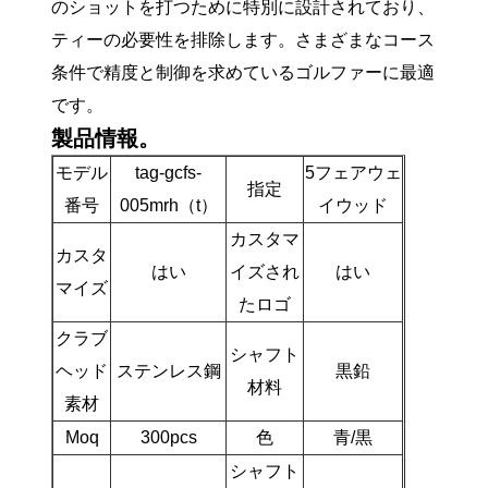
のショットを打つために特別に設計されており、
ティーの必要性を排除します。さまざまなコース
条件で精度と制御を求めているゴルファーに最適
です。
製品情報。
モデル
tag-gcfs-
5フェアウェ
指定
番号
005mrh（t）
イウッド
カスタマ
カスタ
はい
イズされ
はい
マイズ
たロゴ
クラブ
シャフト
ヘッド
ステンレス鋼
黒鉛
材料
素材
Moq
300pcs
色
青/黒
シャフト