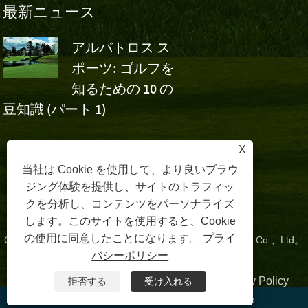
最新ニュース
アルバトロス ス
アルバト
ポーツ: ゴルフを
スポーツ
知るための 10 の
ボ・チャイナ・オー
フ
豆知識 (パート 1)
のウー・アシュンの
応援
X
当社は Cookie を使用して、より良いブラウ
ジング体験を提供し、サイトのトラフィッ
クを分析し、コンテンツをパーソナライズ
します。このサイトを使用すると、Cookie
の使用に同意したことになります。
プライ
Copyright©2024 Zhangzhou Albatross Sports Technology Co.、Ltd。
バシーポリシー
All Rights Reserved。
リンク
|
Sitemap
|
RSS
|
XML
| |
Privacy Policy
拒否する
受け入れる
WeChat
WhatsApp