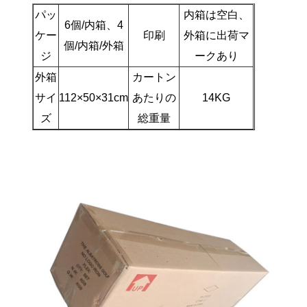
パッ
内箱は空白、
6個/内箱、4
ケー
印刷
外箱に出荷マ
個/内箱/外箱
ジ
ークあり
外箱
カートン
サイ
112×50×31cm
あたりの
14KG
ズ
総重量