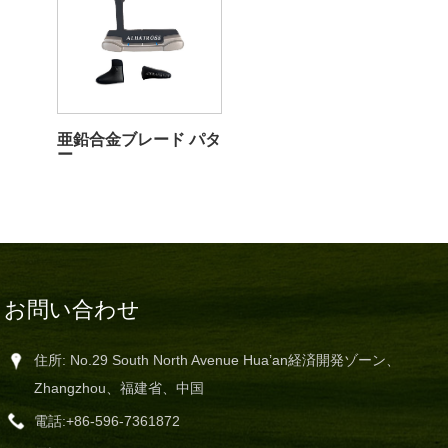
亜鉛合金ブレード パタ
ー
お問い合わせ
住所: No.29 South North Avenue Hua’an経済開発ゾーン、
Zhangzhou、福建省、中国
電話:
+86-596-7361872