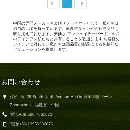
1
中国の専門メーカーおよびサプライヤーとして、私たちは
独自の工場を持っています。最新デザインや売れ筋商品も
取り揃えております。安価な ワンウェイチッパー について
のアイデアを私たちと共有することを歓迎します!お客様の
アイデアに対して、私たちは高品質の製品による包括的な
ソリューションを提供します。
お問い合わせ
住所: No.29 South North Avenue Hua’an経済開発ゾーン、
Zhangzhou、福建省、中国
電話:
+86-596-7361872
電話:
+86-19959282676