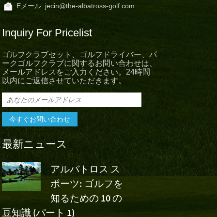
Eメール:
jecin@the-albatross-golf.com
Inquiry For Pricelist
ゴルフクラブセット、ゴルフドライバー、パ
ークゴルフクラブに関するお問い合わせは、
メールアドレスをご入力ください。24時間
以内にご返信させていただきます。
最新ニュース
アルバトロス ス
アルバト
ポーツ: ゴルフを
スポーツ
知るための 10 の
ボ・チャイナ・オー
フ
豆知識 (パート 1)
のウー・アシュンの