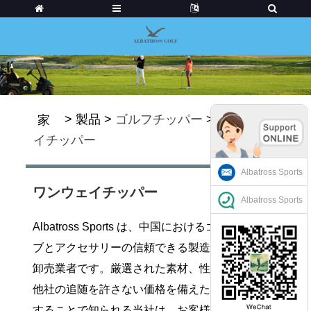
>
製品
>
ゴルフチッパー
>
ワンウェ
家
イチッパー
Albatross Sports
ワンウェイチッパー
Albatross Sports
Albatross Sports は、中国におけるゴルフ クラ
ブとアクセサリーの信頼できる製造業者および
卸売業者です。厳選された素材、性能、そして
他社の追随を許さない価格を備えた製品を提供
することで知られる当社は、お客様に合わせた