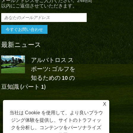
メールアドレスをご入力ください。24時間
以内にご返信させていただきます。
最新ニュース
アルバトロス ス
アルバト
ポーツ: ゴルフを
スポーツ
知るための 10 の
ボ・チャイナ・オー
フ
豆知識 (パート 1)
のウー・アシュンの
応援
X
当社は Cookie を使用して、より良いブラウ
ジング体験を提供し、サイトのトラフィッ
クを分析し、コンテンツをパーソナライズ