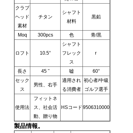
クラブ
シャフト
ヘッド
チタン
黒鉛
材料
素材
Moq
300pcs
色
青/黒
シャフト
ロフト
10.5°
フレック
r
ス
長さ
45 ''
嘘
60°
セック
適用され
初心者/中級
男性、右手
ス
る消費者
ゴルフ選手
フィットネ
使用法
ス、社会活
HSコード
9506310000
動、贈り物
製品情報。