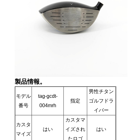
製品情報。
男性チタン
モデル
tag-gcdt-
指定
ゴルフドラ
番号
004mrh
イバー
カスタマ
カスタ
はい
イズされ
はい
マイズ
たロゴ