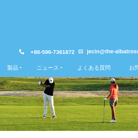
jecin@the-albatros
+86-596-7361872
製品
ニュース
よくある質問
お