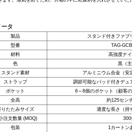
メータ
製品
スタンド付きファブ
型番
TAG-GCB
材料
高強度ナイ
色
黒（主
スタンド素材
アルミニウム合金（安
ストラップ
調節可能なパッド付きデュ
ポケット
6～8個のポケット（顧客
全高
約125セン
折りたたみサイズ
適度な長さ（持
小注文数量 (MOQ)
30
包装
1カートン