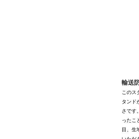
輸送
このス
タンド
さです
ったこ
目、生
いただ