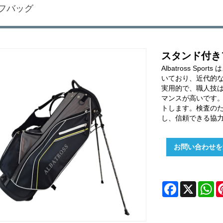
フバッグ
スタンド付き
Albatross S
いており、近代的
実用的で、職人技
マンスが高いです
トします。検査の
し、信頼できる協
お問い合わせを
Facebook
X
W