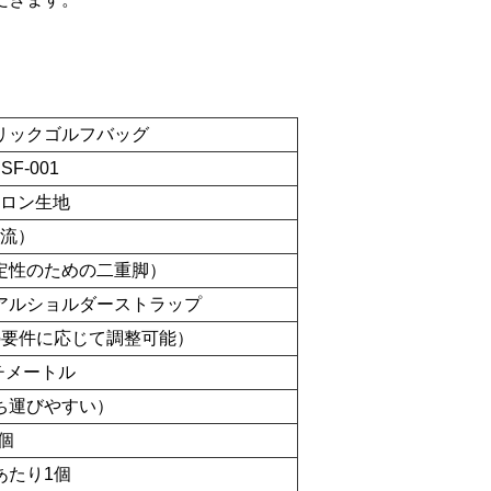
リックゴルフバッグ
SF-001
ロン生地
流）
定性のための二重脚）
アルショルダーストラップ
の要件に応じて調整可能）
チメートル
ち運びやすい）
0個
あたり1個