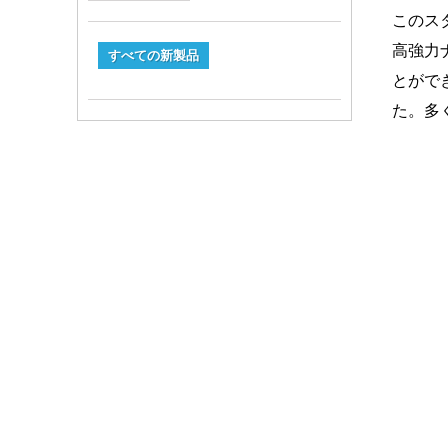
このス
高強力
すべての新製品
とがで
た。多