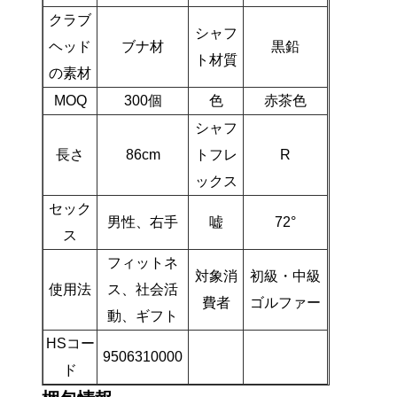
クラブ
シャフ
ヘッド
ブナ材
黒鉛
ト材質
の素材
MOQ
300個
色
赤茶色
シャフ
長さ
86cm
トフレ
R
ックス
セック
男性、右手
嘘
72°
ス
フィットネ
対象消
初級・中級
使用法
ス、社会活
費者
ゴルファー
動、ギフト
HSコー
9506310000
ド