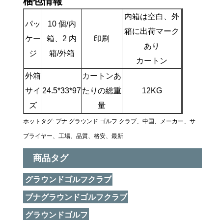
梱包情報
内箱は空白、外
パッ
10 個/内
箱に出荷マーク
ケー
箱、2 内
印刷
あり
ジ
箱/外箱
カートン
外箱
カートンあ
サイ
24.5*33*97
たりの総重
12KG
ズ
量
ホットタグ: ブナ グラウンド ゴルフ クラブ、中国、メーカー、サ
プライヤー、工場、品質、格安、最新
商品タグ
グラウンドゴルフクラブ
ブナグラウンドゴルフクラブ
グラウンドゴルフ