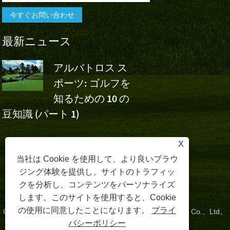
最新ニュース
アルバトロス ス
アルバト
ポーツ: ゴルフを
スポーツ
知るための 10 の
ボ・チャイナ・オー
フ
豆知識 (パート 1)
のウー・アシュンの
応援
X
当社は Cookie を使用して、より良いブラウ
ジング体験を提供し、サイトのトラフィッ
クを分析し、コンテンツをパーソナライズ
します。このサイトを使用すると、Cookie
の使用に同意したことになります。
プライ
Copyright©2024 Zhangzhou Albatross Sports Technology Co.、Ltd。
バシーポリシー
All Rights Reserved。