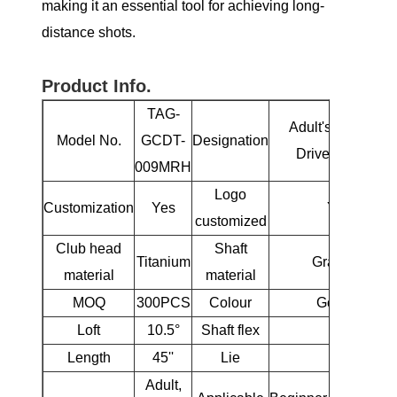
making it an essential tool for achieving long-
distance shots.
Product Info.
TAG-
Adult's Titanium
Model No.
GCDT-
Designation
Driver Woods
009MRH
Logo
Customization
Yes
Yes
customized
Club head
Shaft
Titanium
Graphite
material
material
MOQ
300PCS
Colour
Golden
Loft
10.5°
Shaft flex
R
Length
45''
Lie
60°
Adult,