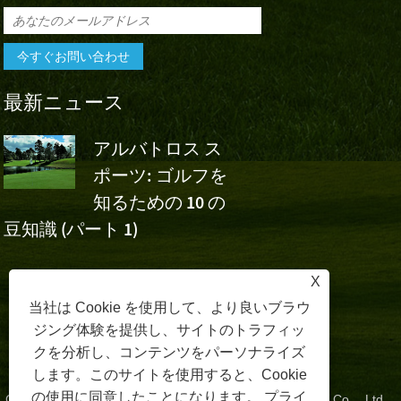
最新ニュース
アルバトロス ス
アルバト
ポーツ: ゴルフを
スポーツ
知るための 10 の
ボ・チャイナ・オー
フ
豆知識 (パート 1)
のウー・アシュンの
応援
X
当社は Cookie を使用して、より良いブラウ
ジング体験を提供し、サイトのトラフィッ
クを分析し、コンテンツをパーソナライズ
します。このサイトを使用すると、Cookie
の使用に同意したことになります。
プライ
Copyright©2024 Zhangzhou Albatross Sports Technology Co.、Ltd。