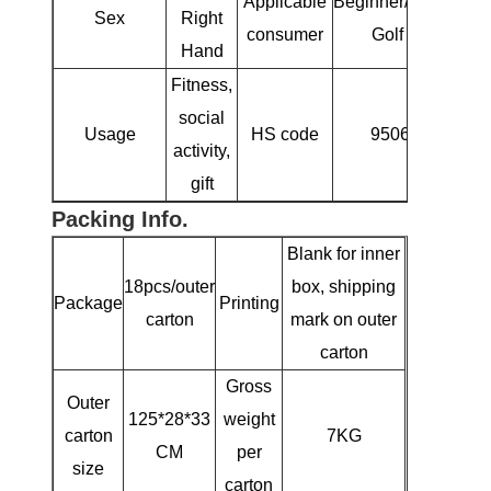
Applicable
Beginner/Intermedia
Sex
Right
consumer
Golf Players
Hand
Fitness,
social
Usage
HS code
9506310000
activity,
gift
Packing Info.
Blank for inner
18pcs/outer
box, shipping
Package
Printing
carton
mark on outer
carton
Gross
Outer
125*28*33
weight
carton
7KG
CM
per
size
carton